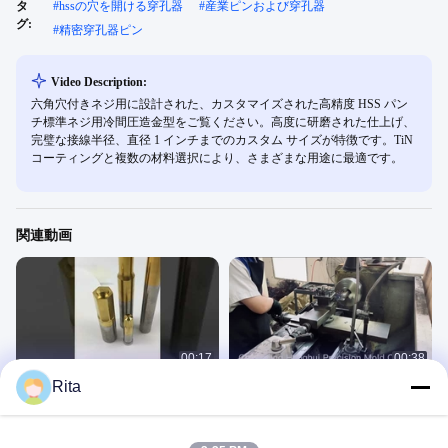
タ
#
hssの穴を開ける穿孔器
#
産業ピンおよび穿孔器
グ:
#
精密穿孔器ピン
Video Description:
六角穴付きネジ用に設計された、カスタマイズされた高精度 HSS パン
チ標準ネジ用冷間圧造金型をご覧ください。高度に研磨された仕上げ、
完璧な接線半径、直径 1 インチまでのカスタム サイズが特徴です。TiN
コーティングと複数の材料選択により、さまざまな用途に最適です。
関連動画
00:17
00:38
Rita
穿孔器Pin
炭化タングステンはサービスを処理
することを死ぬ
Punch Pin
Process
April 20, 2020
April 18, 2023