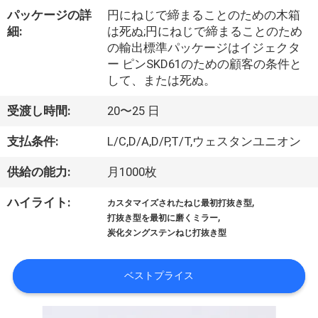
デ
パッケージの詳
円にねじで締まることのための木箱
オ
細:
は死ぬ;円にねじで締まることのため
の輸出標準パッケージはイジェクタ
ー ピンSKD61のための顧客の条件と
私
して、または死ぬ。
達
受渡し時間:
20〜25 日
に
支払条件:
L/C,D/A,D/P,T/T,ウェスタンユニオン
つ
供給の能力:
月1000枚
い
,
ハイライト:
カスタマイズされたねじ最初打抜き型
て
,
打抜き型を最初に磨くミラー
炭化タングステンねじ打抜き型
工
ベストプライス
場