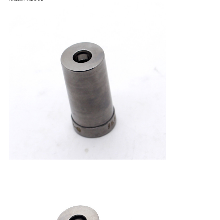
絡
し
な
さ
い
ニ
ュ
ー
ス
引