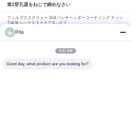
第2穿孔器をねじで締めなさい
フィルプススクリュー 2nd パンチヘッダーコーティング ティン
TiALN ヘックススクエア 6 - ロブ
Rita
DIN 7981/7982 スクロールヘッダー パンチ スクロール M42 2nd
Punch With TIN Coating
3:41 AM
M2 / M42 / HSS スクロールヘッド パンチとスタンプ 長い寿命
のダイ
Good day, what product are you looking for?
人気カテゴリ
すべて
タングステンカーバ
カービッド ポンチ 
イドダイ
と ダイ
冷たいヘッディング
冷たい鍛造材は死ぬ
は死ぬ
第2穿孔器をねじで
HSS パンチ