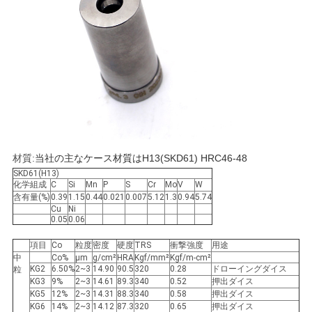
用
を
要
求
し
な
材質:
当社の主なケース材質は
H13(SKD61) HRC46-48
SKD61(H13)
化学組成
C
Si
Mn
P
S
Cr
Mo
V
W
さ
含有量(%)
0.39
1.15
0.44
0.021
0.007
5.12
1.3
0.94
5.74
Cu
Ni
い
0.05
0.06
項目
Co
粒度
密度
硬度
TRS
衝撃強度
用途
中
Co%
μm
g/cm²
HRA
Kgf/mm²
Kgf/m-cm²
地
KG2
6.50%
2~3
14.90
90.5
320
0.28
ドローイングダイス
粒
KG3
9%
2~3
14.61
89.3
340
0.52
押出ダイス
図
KG5
12%
2~3
14.31
88.3
340
0.58
押出ダイス
KG6
14%
2~3
14.12
87.3
320
0.65
押出ダイス