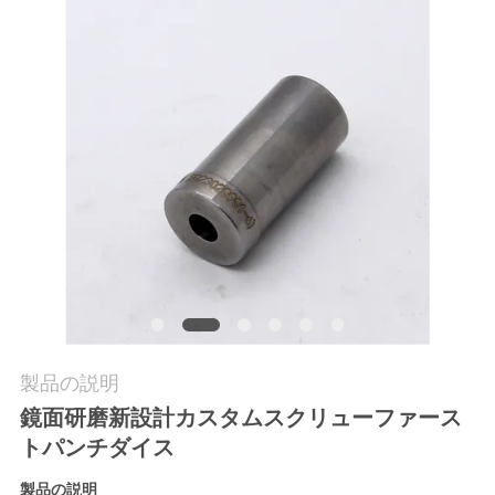
旅
行
品
質
管
理
私
達
製品の説明
鏡面研磨新設計カスタムスクリューファース
に
トパンチダイス
連
製品の説明