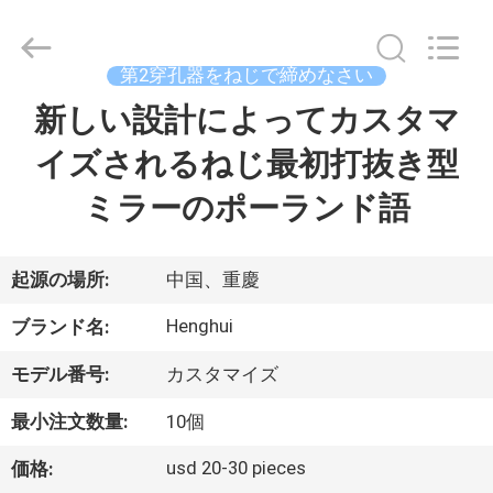
supplier.
Copyright
©
2019
第2穿孔器をねじで締めなさい
-
2026
Chongqing
新しい設計によってカスタマ
家
Henghui
Precision
Mold
イズされるねじ最初打抜き型
Co.,
Limited.
プ
All
ミラーのポーランド語
Rights
Reserved.
ロ
ダ
起源の場所:
中国、重慶
ク
Henghui
ブランド名:
ト
モデル番号:
カスタマイズ
最小注文数量:
10個
ビ
usd 20-30 pieces
価格: