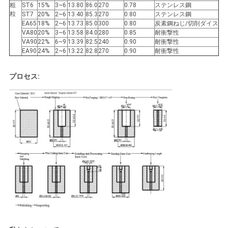
粗
ST6
15%
3~6
13.80
86.0
270
0.78
ステンレス鋼
粒
ST7
20%
2~6
13.40
85.3
270
0.80
ステンレス鋼
プ
EA65
18%
2~6
13.73
85.0
300
0.80
炭素鋼ねじ/切削ダイス
VA80
20%
3~6
13.58
84.0
280
0.85
耐衝撃性
ラ
VA90
22%
6~9
13.39
82.5
240
0.90
耐衝撃性
EA90
24%
2~6
13.22
82.8
270
0.90
耐衝撃性
イ
プロセス:
バ
シ
ー
ポ
リ
シ
ー