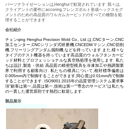
絡
パーソナライゼーションは,Henghuiで歓迎されています. 我々は,
クライアントの要件にaccoring,フレンズボルト形成ヘックスセグ
メントのための高品質のワルガムカービッドのすべての種類を処
し
理することができます.
な
会社紹介
さ
チェンqing Henghui Precision Mold Co., Ltd.は,CNCターン,CNC
加工センター,CNCシリンダ式研磨機,CNCEDMマシン,CNC切削
機,フリーリングアンダム掘削機,などを持っています.また,様々な
い
タイプのテスト機器を持っています高品質のウォルフタンカービ
ッド材料とプロフェッショナルな真空熱処理を使用します. 私た
ちは設計,製造・供給 高品質の精密型模具を冷凍加工や熱調製業
ニ
界で利用する顧客向け. 私たちの模具について,相対標準偏差は
0.005mm内で制御することができます,同心度は0.01mm内で制御
することができます. ISO9001:2015年の品質管理システム要求事
ュ
項"顧客は第一,品質は第一,技術は第一""専念のサービス"は私たち
の一貫した運営原則です熱烈に歓迎します.
ー
製品展示
ス
引