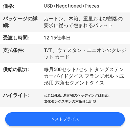
デ
USD+Negotioned+Pieces
価格:
オ
パッケージの詳
カートン、木箱、重量および顧客の
細:
要求に従って包まれるパレット
私
受渡し時間:
12-15仕事日
達
支払条件:
T/T、ウェスタン・ユニオンのクレジ
に
ット カード
つ
供給の能力:
毎月500セット/セット タングステン
カーバイドダイス フランジボルト成
い
形用 六角セグメントダイス
て
,
,
ハイライト:
ねじは死ぬ
炭化物のヘッディングは死ぬ
炭化タングステンの六角形は組型
工
ベストプライス
場