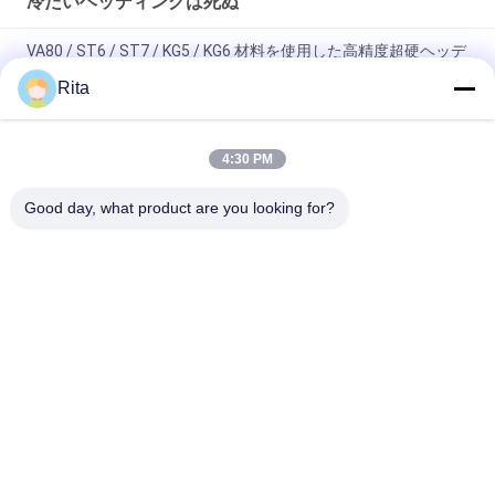
冷たいヘッディングは死ぬ
VA80 / ST6 / ST7 / KG5 / KG6 材料を使用した高精度超硬ヘッデ
ィングダイス
Rita
ST7 ST6 KG5 KG6+H13 冷凍型マート,六角炭酸ナッツ型マート
4:30 PM
タングステンカーバイド金型 冷間圧造ダイス ミラー研磨 高精
度
Good day, what product are you looking for?
人気カテゴリ
すべて
タングステンカーバ
カービッド ポンチ 
イドダイ
と ダイ
冷たいヘッディング
冷たい鍛造材は死ぬ
は死ぬ
第2穿孔器をねじで
HSS パンチ
締めなさい