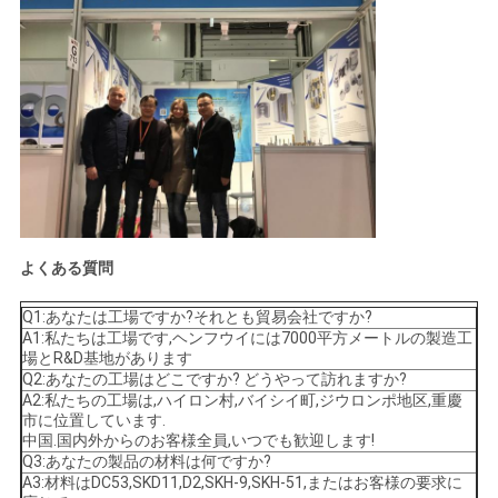
よくある質問
Q1:あなたは工場ですか?それとも貿易会社ですか?
A1:私たちは工場です,ヘンフウイには7000平方メートルの製造工
場とR&D基地があります
Q2:あなたの工場はどこですか? どうやって訪れますか?
A2:私たちの工場は,ハイロン村,バイシイ町,ジウロンポ地区,重慶
市に位置しています.
中国.国内外からのお客様全員,いつでも歓迎します!
Q3:あなたの製品の材料は何ですか?
A3:材料はDC53,SKD11,D2,SKH-9,SKH-51,またはお客様の要求に