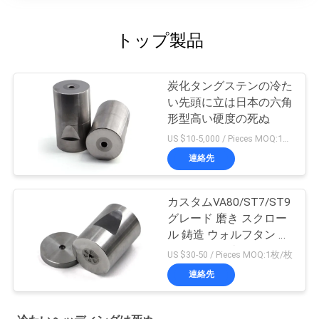
トップ製品
炭化タングステンの冷た
い先頭に立は日本の六角
形型高い硬度の死ぬ
US $10-5,000 / Pieces MOQ:1枚/枚
連絡先
カスタムVA80/ST7/ST9
グレード 磨き スクロー
ル 鋳造 ウォルフタン カ
ービッド 鋳造
US $30-50 / Pieces MOQ:1枚/枚
連絡先