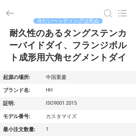
supplier.
Copyright
©
2019
冷たいヘッディングは死ぬ
-
2026
Chongqing
耐久性のあるタングステンカ
家
Henghui
Precision
Mold
ーバイドダイ、フランジボル
Co.,
Limited.
プ
All
ト成形用六角セグメントダイ
Rights
Reserved.
ロ
ダ
起源の場所:
中国重慶
ク
HH
ブランド名:
ト
ISO9001:2015
証明:
モデル番号:
カスタマイズ
ビ
1
最小注文数量: