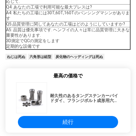
応じて.
Q4: あなたの工場で利用可能な最大プレスは?
A4: 私たちの工場には30T,60T,160Tのパンシングマシンがありま
す
Q5:品質管理に関してあなたの工場はどのようにしていますか?
A5: 品質は優先事項です. ヘンフイの人々は常に品質管理に大きな
重要性があります.
3D測定でQCの測定をします
定期的な設備です
ねじは死ぬ
六角形は組型
炭化物のヘッディングは死ぬ
最高の価格で
耐久性のあるタングステンカーバイ
ドダイ、フランジボルト成形用六角
セグメントダイ
続行