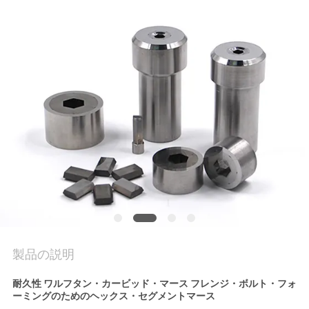
旅
行
品
質
管
理
私
達
製品の説明
に
耐久性 ワルフタン・カービッド・マース フレンジ・ボルト・フォ
連
ーミングのためのヘックス・セグメントマース