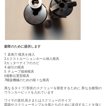
用
を
要
求
し
顧客のために提供します
な
1. 直角穴 模具を挿入
2エクストルーションホール挿入模具
3カッターナイフのカビ
さ
4. 線引の模具
5. チューブ描画模具
い
6複数位置型模具
7螺旋機械のための様々な模具
異なるタイプ/形状のスクリューを製造するために 異なる種類の
地
ウランカービッドを入れています
図
ワイヤの直径,長さまたはスクリューのサイズ
図面やスクリューサンプルを私たちのために送信することを強く