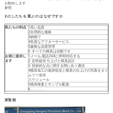
お勧めします.
参照
プ
わたしたち を 選ぶ の は なぜ です か
ラ
私たちの利点
1高い品質
イ
2合理的な価格
3納期で
バ
4良質なアフターサービス
5厳格な品質管理
シ
6. すべての模具は自動です.
お前に提供し
1メール,電話,FAXに即時対応する
ー
ます
2. 定時提供 引上げと模具設計
3. 技術的な点に関する間に合う通信
ポ
4模具加工の進捗状況と模具の仕上げの写真をタイ
ムリー送信
スケジュール
リ
5模具検査とサンプル配達
6.....................
シ
展覧 館
ー